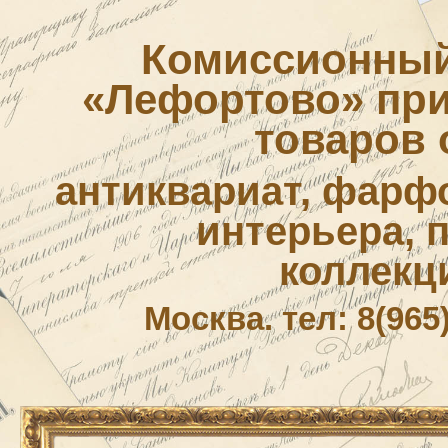
Комиссионный
«Лефортово» приё
товаров 
антиквариат, фарф
интерьера, 
коллекц
Москва. тел: 8(965