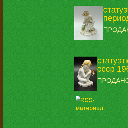
стату
период
ПРОДА
статуэт
ссср 196
ПРОДАН