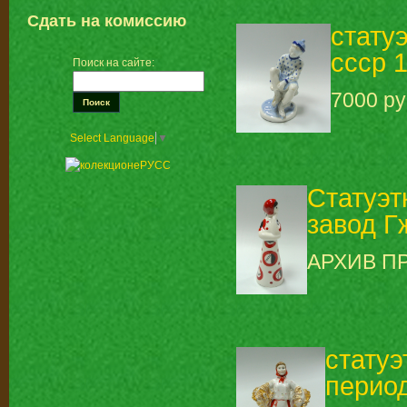
Сдать на комиссию
стату
ссср 1
Поиск на сайте:
7000 р
Select Language
▼
Статуэт
завод Гж
АРХИВ П
статуэ
период