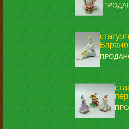
ПРОДА
статуэ
Баранов
ПРОДАН
ста
пер
ПРО