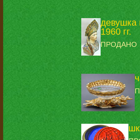
девушка 
1960 гг.
ПРОДАНО
ч
П
шк