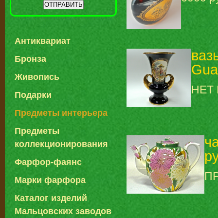
Антиквариат
ваз
Бронза
Guad
Живопись
НЕТ
Подарки
Предметы интерьера
Предметы
ч
коллекционирования
р
Фарфор-фаянс
П
Марки фарфора
Каталог изделий
Мальцовских заводов