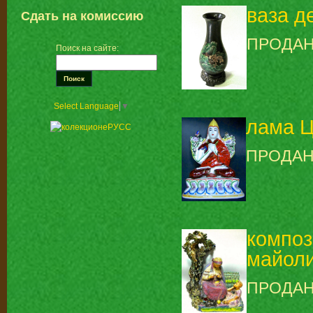
ваза д
Сдать на комиссию
ПРОДА
Поиск на сайте:
Select Language
▼
лама Ц
ПРОДА
композ
майолик
ПРОДА