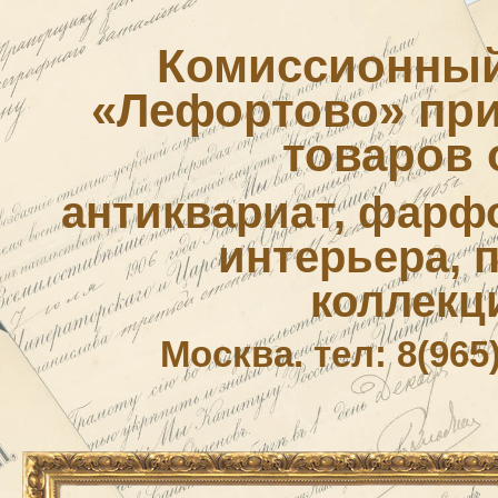
Комиссионный
«Лефортово» приё
товаров 
антиквариат, фарф
интерьера, 
коллекц
Москва. тел: 8(965