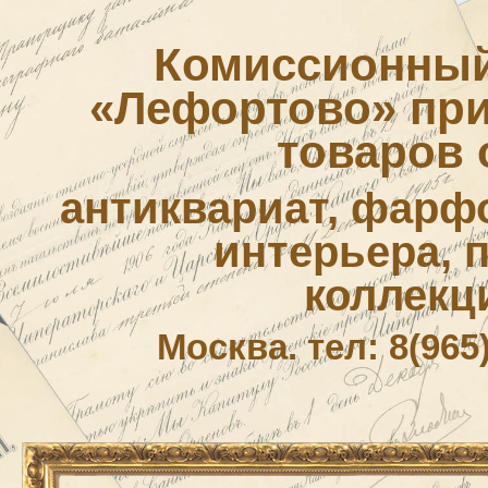
Комиссионный
«Лефортово» приё
товаров 
антиквариат, фарф
интерьера, 
коллекц
Москва. тел: 8(965