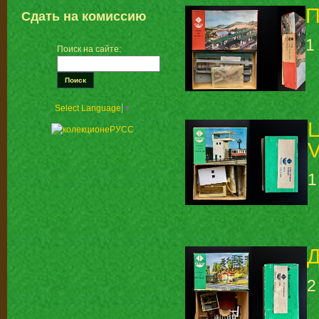
П
Сдать на комиссию
1
Поиск на сайте:
Select Language
▼
Ц
V
1
Д
2