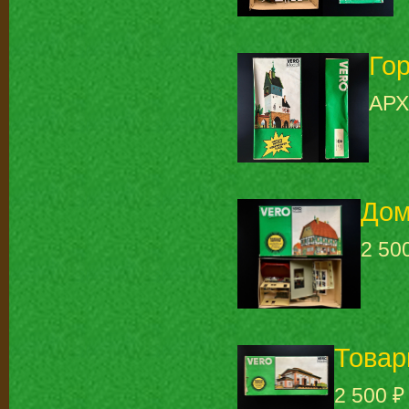
Гор
АР
Дом
2 50
Товар
2 500 ₽