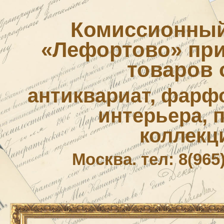
Комиссионный
«Лефортово» приё
товаров 
антиквариат, фарф
интерьера, 
коллекц
Москва. тел: 8(965