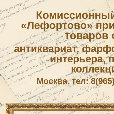
Комиссионный
«Лефортово» приё
товаров 
антиквариат, фарф
интерьера, 
коллекц
Москва. тел: 8(965