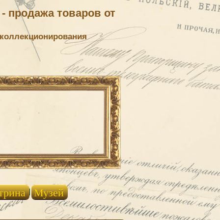
- продажа товаров от
 коллекционирования
трина
Музей