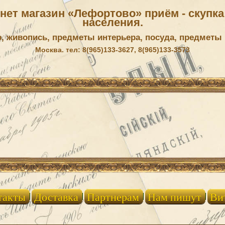
ет магазин «Лефортово» приём - скупка 
населения.
р, живопись, предметы интерьера, посуда, предметы
Москва. тел: 8(965)133-3627, 8(965)133-3573
такты
Доставка
Партнерам
Нам пишут
Ви