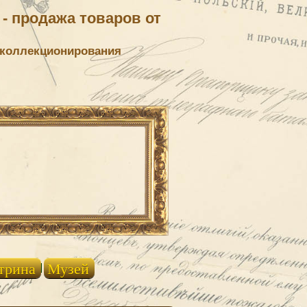
- продажа товаров от
 коллекционирования
трина
Музей