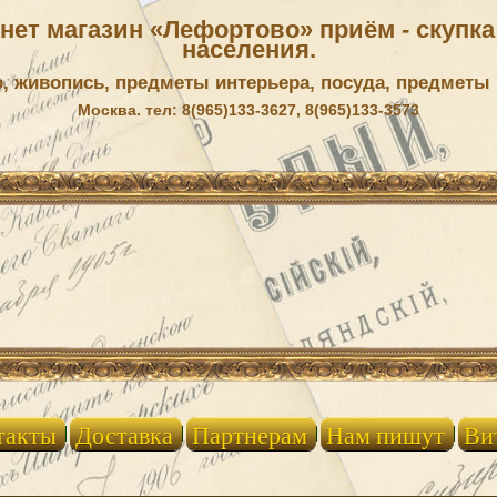
ет магазин «Лефортово» приём - скупка 
населения.
р, живопись, предметы интерьера, посуда, предметы
Москва. тел: 8(965)133-3627, 8(965)133-3573
такты
Доставка
Партнерам
Нам пишут
Ви