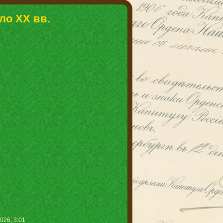
ло XX вв.
026, 3:01