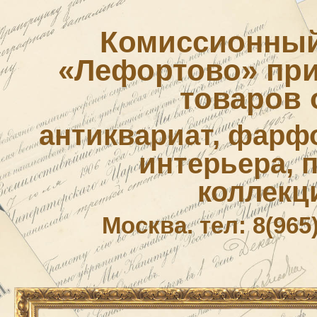
Комиссионный
«Лефортово» приё
товаров 
антиквариат, фарф
интерьера, 
коллекц
Москва. тел: 8(965