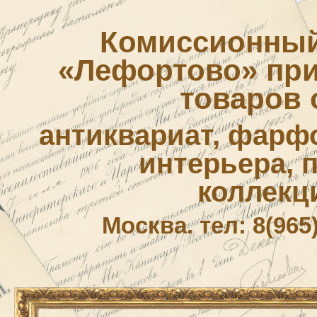
Комиссионный
«Лефортово» приё
товаров 
антиквариат, фарф
интерьера, 
коллекц
Москва. тел: 8(965