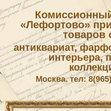
Комиссионный
«Лефортово» приё
товаров 
антиквариат, фарф
интерьера, 
коллекц
Москва. тел: 8(965