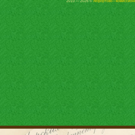
2010 — 2026 ©
лефортово—комиссион