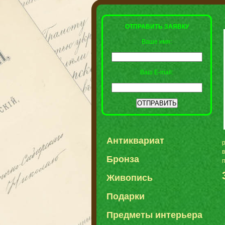
ОТПРАВИТЬ ЗАЯВКУ
Ваше имя:
Ваш E-mail:
Антиквариат
р
в
Бронза
п
Живопись
Подарки
Предметы интерьера