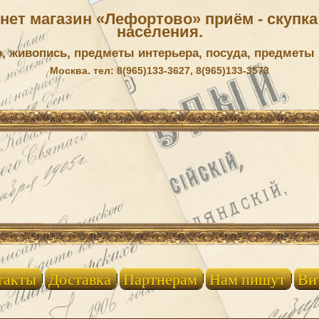
ет магазин «Лефортово» приём - скупка 
населения.
р, живопись, предметы интерьера, посуда, предметы
Москва. тел: 8(965)133-3627, 8(965)133-3573
такты
Доставка
Партнерам
Нам пишут
Ви