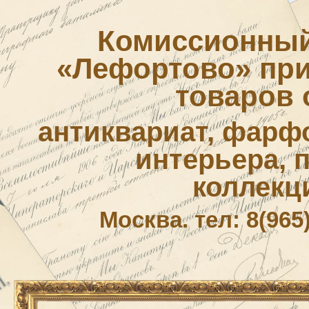
Комиссионный
«Лефортово» приё
товаров 
антиквариат, фарф
интерьера, 
коллекц
Москва. тел: 8(965