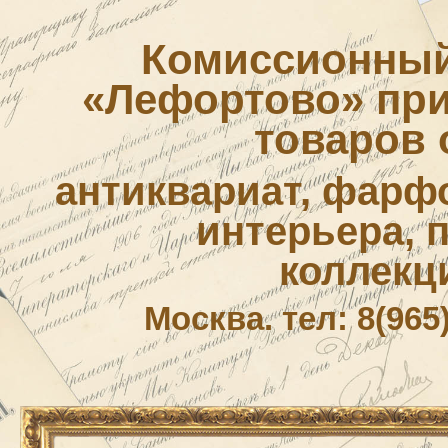
Комиссионный
«Лефортово» приё
товаров 
антиквариат, фарф
интерьера, 
коллекц
Москва. тел: 8(965