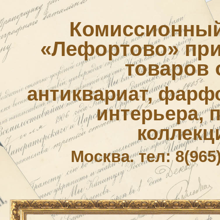
Комиссионный
«Лефортово» приё
товаров 
антиквариат, фарф
интерьера, 
коллекц
Москва. тел: 8(965