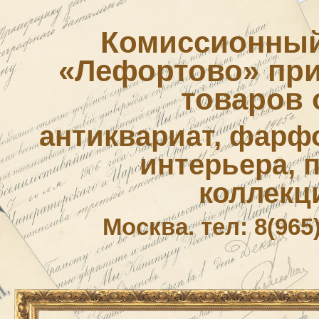
Комиссионный
«Лефортово» приё
товаров 
антиквариат, фарф
интерьера, 
коллекц
Москва. тел: 8(965