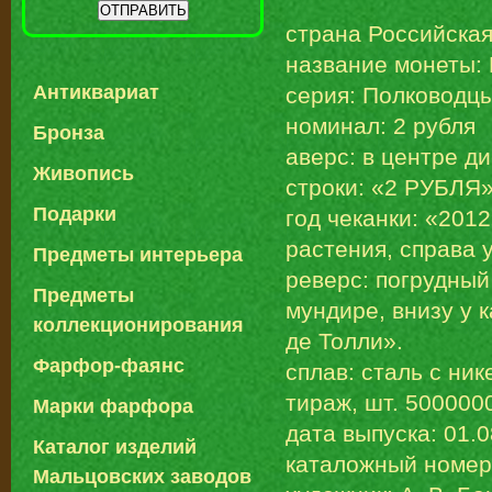
страна Российска
название монеты:
Антиквариат
серия: Полководцы
номинал: 2 рубля
Бронза
аверс: в центре д
Живопись
строки: «2 РУБЛЯ
Подарки
год чеканки: «201
растения, справа 
Предметы интерьера
реверс: погрудный
Предметы
мундире, внизу у 
коллекционирования
де Толли».
Фарфор-фаянс
сплав: сталь с ни
тираж, шт. 500000
Марки фарфора
дата выпуска: 01.
Каталог изделий
каталожный номер
Мальцовских заводов