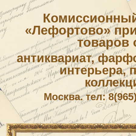
Комиссионный
«Лефортово» приё
товаров 
антиквариат, фарф
интерьера, 
коллекц
Москва. тел: 8(965