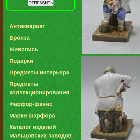
Антиквариат
Бронза
Живопись
Подарки
Предметы интерьера
Предметы
коллекционирования
Фарфор-фаянс
Марки фарфора
Каталог изделий
Мальцовских заводов