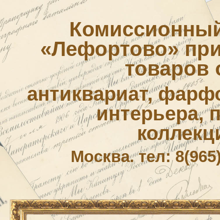
Комиссионный
«Лефортово» приё
товаров 
антиквариат, фарф
интерьера, 
коллекц
Москва. тел: 8(965