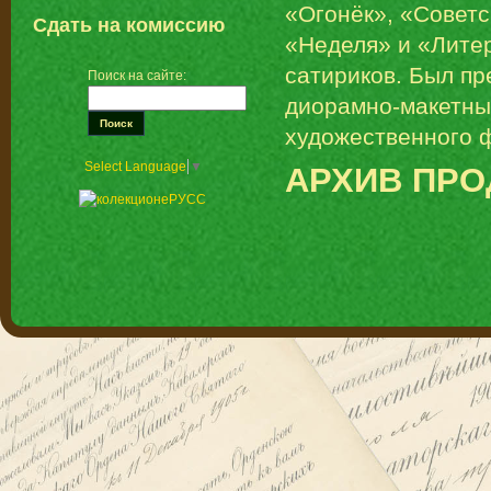
«Огонёк», «Советс
Сдать на комиссию
«Неделя» и «Литер
сатириков. Был п
Поиск на сайте:
диорамно-макетны
художественного 
Select Language
▼
АРХИВ ПР