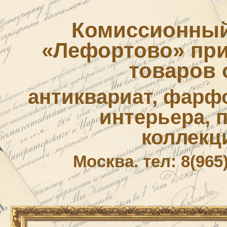
Комиссионный
«Лефортово» приё
товаров 
антиквариат, фарф
интерьера, 
коллекц
Москва. тел: 8(965