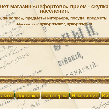
ет магазин «Лефортово» приём - скупка 
населения.
р, живопись, предметы интерьера, посуда, предметы
Москва. тел: 8(965)133-3627, 8(965)133-3573
такты
Доставка
Партнерам
Нам пишут
Ви