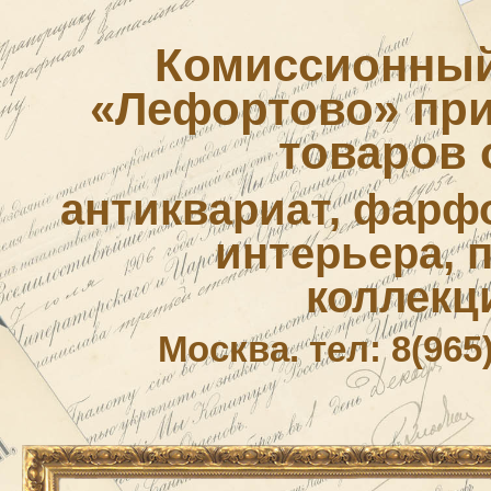
Комиссионный
«Лефортово» приё
товаров 
антиквариат, фарф
интерьера, 
коллекц
Москва. тел: 8(965