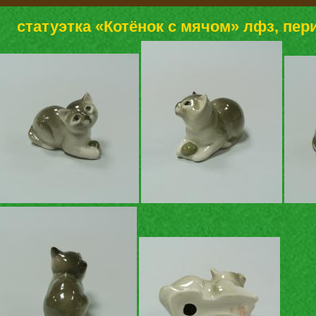
статуэтка «Котёнок с мячом» лфз, пери