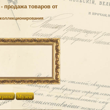
- продажа товаров от
 коллекционирования
трина
Музей