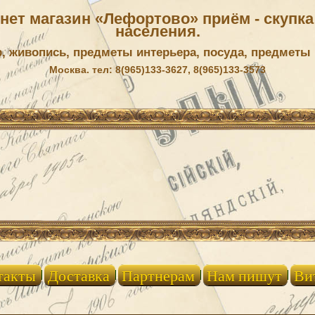
ет магазин «Лефортово» приём - скупка 
населения.
р, живопись, предметы интерьера, посуда, предметы
Москва. тел: 8(965)133-3627, 8(965)133-3573
такты
Доставка
Партнерам
Нам пишут
Ви