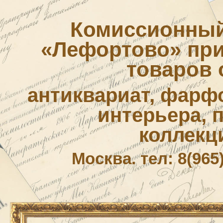
Комиссионный
«Лефортово» приё
товаров 
антиквариат, фарф
интерьера, 
коллекц
Москва. тел: 8(965