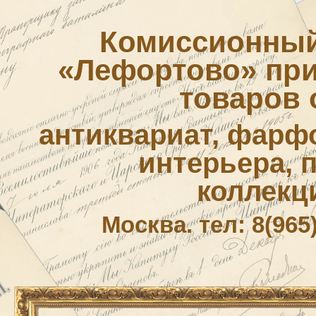
Комиссионный
«Лефортово» приё
товаров 
антиквариат, фарф
интерьера, 
коллекц
Москва. тел: 8(965