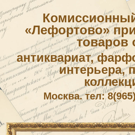
Комиссионный
«Лефортово» приё
товаров 
антиквариат, фарф
интерьера, 
коллекц
Москва. тел: 8(965