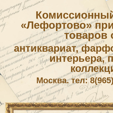
Комиссионный
«Лефортово» приё
товаров 
антиквариат, фарф
интерьера, 
коллекц
Москва. тел: 8(965