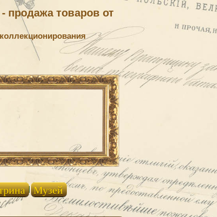
- продажа товаров от
 коллекционирования
трина
Музей