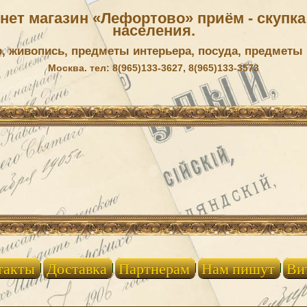
ет магазин «Лефортово» приём - скупка 
населения.
р, живопись, предметы интерьера, посуда, предметы
Москва. тел: 8(965)133-3627, 8(965)133-3573
такты
Доставка
Партнерам
Нам пишут
Ви