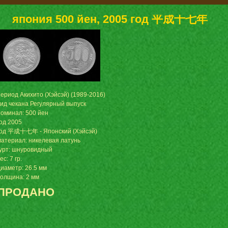
япония 500 йен, 2005 год 平成十七年
период Акихито (Хэйсэй) (1989-2016)
вид чекана Регулярный выпуск
номинал: 500 йен
год 2005
год 平成十七年 - Японский (Хэйсэй)
материал: никелевая латунь
гурт: шнуровидный
ес: 7 гр.
диаметр: 26.5 мм
толщина: 2 мм
ПРОДАНО