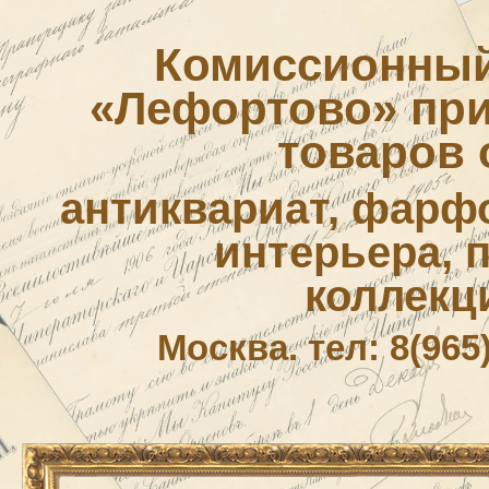
Комиссионный
«Лефортово» приё
товаров 
антиквариат, фарф
интерьера, 
коллекц
Москва. тел: 8(965